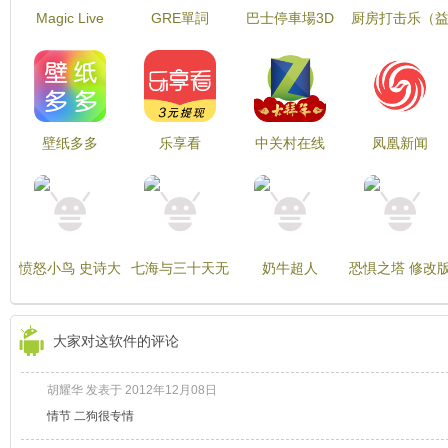
Magic Live
GRE單詞
巴士停車場3D
厨房打击乐（
Wallpaper
PICTIONARY（片）
智游戏）
壁纸多多
乐享看
中关村在线
凤凰新闻
愤怒小鸟 史诗大
七海与三十天无
奶牛超人
恐惧之塔 修改
战 Angry Birds
限金币版 Thirty
Supercow
Epic
Days & Seven
Seas
大家对这软件的评论
胡耀华 发表于 2012年12月08日
情节 二狗很专情