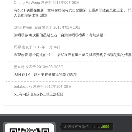
Chung Fu Wong 发表于 2013年06月08日
有bugs 偶爾在換新一章時會整個程式自動關閉, 但重新開啟後又復正常。 問
人員能盡快改善, 謝謝
Shuk Kwan Tang 发表于 2013年02月10日
無晒啲券 每次兩個星期左右，自動無晒啲禮券！有無搞錯！
周羿 发表于 2012年11月04日
希望改善 读个两兆的书～～居然在没有退出就关机再开机后出现乱码的情况
芭奈特 发表于 2013年08月03日
天啊 你TM可以不要在偷扣我的錢了嗎?!!
betaloc dxy 发表于 2012年10月30日
5.1有问题 更新到5.1就无法登陆
木蚂蚁官方微信:
mumayi999