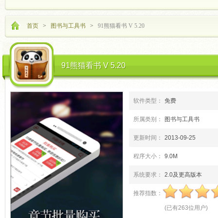
首页
>
图书与工具书
>
91熊猫看书 V 5.20
91熊猫看书 V 5.20
软件类型：
免费
所属类别：
图书与工具书
更新时间：
2013-09-25
程序大小：
9.0M
系统要求：
2.0及更高版本
推荐指数：
(
已有
263
位用户
)