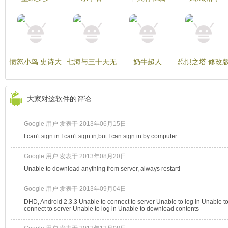
愤怒小鸟 史诗大
七海与三十天无
奶牛超人
恐惧之塔 修改
战 Angry Birds
限金币版 Thirty
Supercow
Epic
Days & Seven
Seas
大家对这软件的评论
Google 用户 发表于 2013年06月15日
I can't sign in I can't sign in,but I can sign in by computer.
Google 用户 发表于 2013年08月20日
Unable to download anything from server, always restart!
Google 用户 发表于 2013年09月04日
DHD, Android 2.3.3 Unable to connect to server Unable to log in Unable to
connect to server Unable to log in Unable to download contents