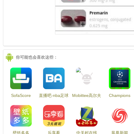
你可能也会喜欢这些：
SofaScore
直播吧-nba足球
Mobittee高尔夫
Champions
LiveScore
篮球英超西甲体
定位系统测距记
League Live
育迷必备
分卡航空影像
Stream
壁纸多多
乐享看
中关村在线
凤凰新闻