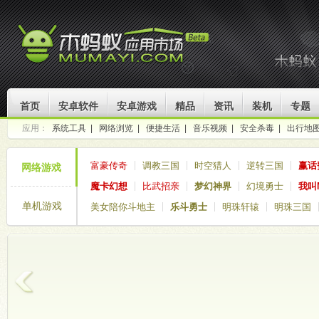
首页
安卓软件
安卓游戏
精品
资讯
装机
专题
应用：
系统工具
|
网络浏览
|
便捷生活
|
音乐视频
|
安全杀毒
|
出行地
富豪传奇
调教三国
时空猎人
逆转三国
赢话
网络游戏
魔卡幻想
比武招亲
梦幻神界
幻境勇士
我叫
单机游戏
美女陪你斗地主
乐斗勇士
明珠轩辕
明珠三国